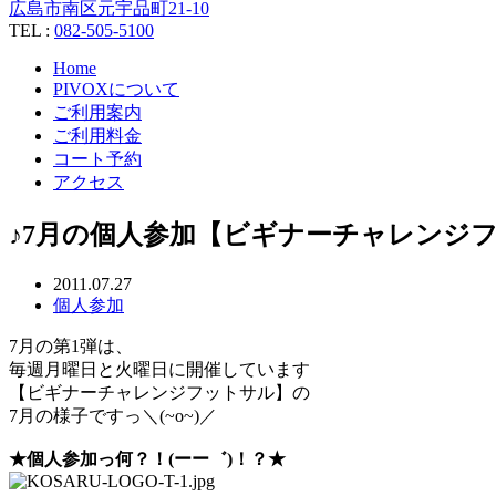
広島市南区元宇品町21-10
TEL :
082-505-5100
Home
PIVOXについて
ご利用案内
ご利用料金
コート予約
アクセス
♪7月の個人参加【ビギナーチャレンジ
2011.07.27
個人参加
7月の第1弾は、
毎週月曜日と火曜日に開催しています
【ビギナーチャレンジフットサル】の
7月の様子ですっ＼(~o~)／
★個人参加っ何？！(ーー゛)！？★