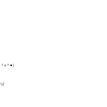
＾o＾●）
)丿