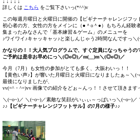
↓ ↓ ↓ ↓ ↓
詳しくは
こちら
をご覧下さいっ(*^^)v
この毎週月曜日と火曜日に開催の【ビギナーチャレンジフッ
初心者の方、女性の方をメインに（●＾o＾●）もちろん経験者の
集まったみなさんで「基本練習＆ゲーム」のメニューを
♪ワイワイ♪キャッキャッ♪と楽しんじゃう2時間なんですっ＼(~
かなりの！！大人気プログラムで、すぐ定員になっちゃうので(+
ご予約は是非お早めにっ＼(◎o◎)／m(__)m＼(◎o◎)／
今月（7月）も女性の参加がとても多く、大賑わいっ！！
【黄色い声♪】が響いた月曜日と火曜日になりましたぁ～＼(~o
最後になりましたが、
vv(=^・^=)vv 画像での紹介をどぉ～んっ！！させて頂きますっ vv
＼(~o~)／ ＼(~o~)／素敵な笑顔がいぃぃ～っぱいっ＼(~o~)／ ＼
♪♪【ビギナーチャレンジフットサル】の7月の様子♪♪