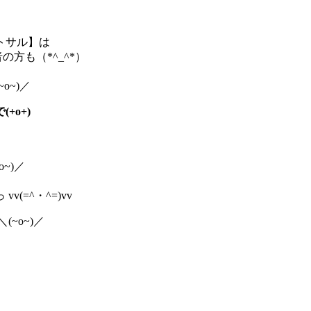
トサル】は
方も（*^_^*）
o~)／
o+)
~)／
(=^・^=)vv
(~o~)／