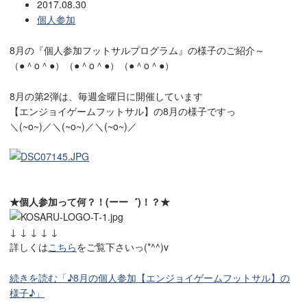
2017.08.30
個人参加
8月の『個人参加フットサルプログラム』の様子のご紹介～
（●＾o＾●）（●＾o＾●）（●＾o＾●）
8月の第2弾は、毎週金曜日に開催しています
【エンジョイゲームフットサル】の8月の様子ですっ
＼(~o~)／＼(~o~)／＼(~o~)／
★個人参加って何？！(ーー゛)！？★
↓ ↓ ↓ ↓ ↓
詳しくは
こちら
をご覧下さいっ(*^^)v
続きを読む「♪8月の個人参加【エンジョイゲームフットサル】の
様子♪」