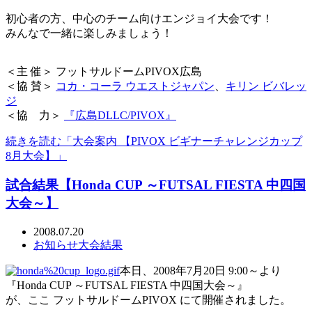
初心者の方、中心のチーム向けエンジョイ大会です！
みんなで一緒に楽しみましょう！
＜主 催＞ フットサルドームPIVOX広島
＜協 賛＞
コカ・コーラ ウエストジャパン
、
キリン ビバレッ
ジ
＜協 力＞
『広島DLLC/PIVOX』
続きを読む「大会案内 【PIVOX ビギナーチャレンジカップ
8月大会】」
試合結果【Honda CUP ～FUTSAL FIESTA 中四国
大会～】
2008.07.20
お知らせ
大会結果
本日、2008年7月20日 9:00～より
『Honda CUP ～FUTSAL FIESTA 中四国大会～』
が、ここ フットサルドームPIVOX にて開催されました。