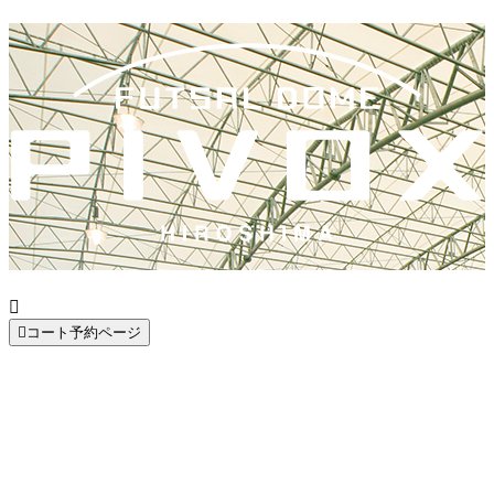


コート予約ページ