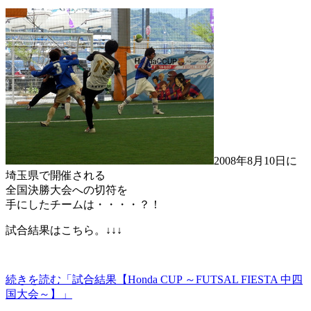
2008年8月10日に
埼玉県で開催される
全国決勝大会への切符を
手にしたチームは・・・・？！
試合結果はこちら。↓↓↓
続きを読む「試合結果【Honda CUP ～FUTSAL FIESTA 中四
国大会～】」