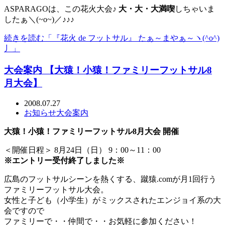
ASPARAGOは、この花火大会♪
大・大・大満喫
しちゃいま
したぁ＼(~o~)／♪♪♪
続きを読む「『花火 de フットサル』 たぁ～まやぁ～ヽ(^o^)
丿」
大会案内 【大猿！小猿！ファミリーフットサル8
月大会】
2008.07.27
お知らせ
大会案内
大猿！小猿！ファミリーフットサル8月大会 開催
＜開催日程＞ 8月24日（日） 9：00～11：00
※エントリー受付終了しました※
広島のフットサルシーンを熱くする、蹴猿.comが月1回行う
ファミリーフットサル大会。
女性と子ども（小学生）がミックスされたエンジョイ系の大
会ですので
ファミリーで・・仲間で・・お気軽に参加ください！