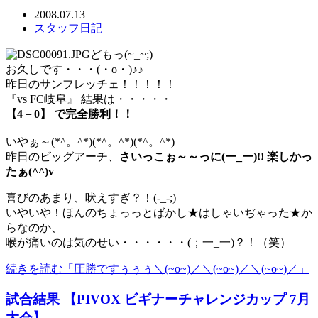
2008.07.13
スタッフ日記
どもっ(~_~;)
お久しです・・・(・o・)♪♪
昨日のサンフレッチェ！！！！！
『vs FC岐阜』 結果は・・・・・
【4－0】 で完全勝利！！
いやぁ～(*^。^*)(*^。^*)(*^。^*)
昨日のビッグアーチ、
さいっこぉ～～っに(ー_ー)!! 楽しかっ
たぁ(^^)v
喜びのあまり、吠えすぎ？！(-_-;)
いやいや！ほんのちょっっとばかし★はしゃいぢゃった★か
らなのか、
喉が痛いのは気のせい・・・・・・(；一_一)？！（笑）
続きを読む「圧勝ですぅぅぅ＼(~o~)／＼(~o~)／＼(~o~)／」
試合結果 【PIVOX ビギナーチャレンジカップ 7月
大会】