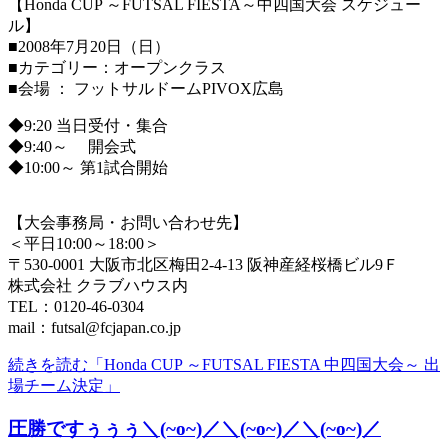
【Honda CUP ～FUTSAL FIESTA～中四国大会 スケジュー
ル】
■2008年7月20日（日）
■カテゴリー：オープンクラス
■会場 ： フットサルドームPIVOX広島
◆9:20 当日受付・集合
◆9:40～ 開会式
◆10:00～ 第1試合開始
【大会事務局・お問い合わせ先】
＜平日10:00～18:00＞
〒530-0001 大阪市北区梅田2-4-13 阪神産経桜橋ビル9Ｆ
株式会社 クラブハウス内
TEL：0120-46-0304
mail：futsal@fcjapan.co.jp
続きを読む「Honda CUP ～FUTSAL FIESTA 中四国大会～ 出
場チーム決定」
圧勝ですぅぅぅ＼(~o~)／＼(~o~)／＼(~o~)／