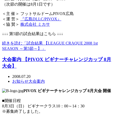
（次節の開催は8月1日です）
＜主 催＞ フットサルドームPIVOX広島
＜運 営＞
『広島DLLC/PIVOX』
＜協 賛＞
株式会社 ミカサ
↓↓↓ 第5節の試合結果はこちら ↓↓↓
続きを読む「試合結果 【LEAGUE CRAQUE 2008 1st
SEASON ～第5節～】」
大会案内 【PIVOX ビギナーチャレンジカップ 8月
大会】
2008.07.20
お知らせ
大会案内
PIVOX ビギナーチャレンジカップ 8月大会 開催
■開催日程
8月3日（日） ビギナークラス10：00～14：30
※募集終了しました。