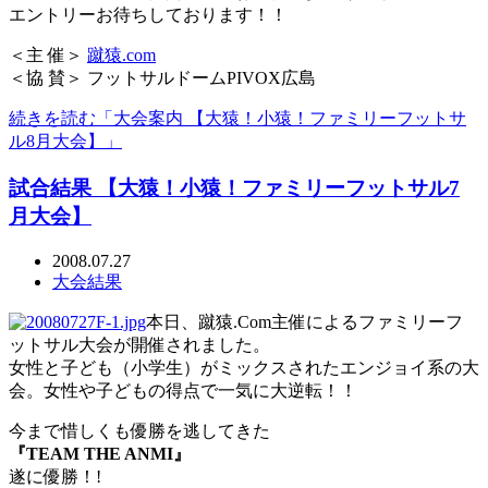
エントリーお待ちしております！！
＜主 催＞
蹴猿.com
＜協 賛＞ フットサルドームPIVOX広島
続きを読む「大会案内 【大猿！小猿！ファミリーフットサ
ル8月大会】」
試合結果 【大猿！小猿！ファミリーフットサル7
月大会】
2008.07.27
大会結果
本日、蹴猿.Com主催によるファミリーフ
ットサル大会が開催されました。
女性と子ども（小学生）がミックスされたエンジョイ系の大
会。女性や子どもの得点で一気に大逆転！！
今まで惜しくも優勝を逃してきた
『TEAM THE ANMI』
遂に優勝！!