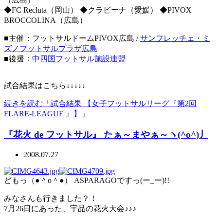
◆FC Recluta（岡山） ◆クラビーナ（愛媛） ◆PIVOX
BROCCOLINA（広島）
■主催：フットサルドームPIVOX広島 /
サンフレッチェ・ミ
ズノフットサルプラザ広島
■後援：
中四国フットサル施設連盟
試合結果はこちら↓↓↓↓↓
続きを読む「試合結果 【女子フットサルリーグ『第2回
FLARE-LEAGUE 』】」
『花火 de フットサル』 たぁ～まやぁ～ヽ(^o^)丿
2008.07.27
どもっ（●＾o＾●） ASPARAGOですっ(ー_ー)!!
みなさんも行きました？！
7月26日にあった、宇品の花火大会♪♪♪