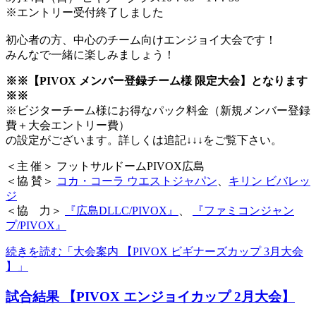
※エントリー受付終了しました
初心者の方、中心のチーム向けエンジョイ大会です！
みんなで一緒に楽しみましょう！
※※【PIVOX メンバー登録チーム様 限定大会】となります
※※
※ビジターチーム様にお得なパック料金（新規メンバー登録
費＋大会エントリー費）
の設定がございます。詳しくは追記↓↓↓をご覧下さい。
＜主 催＞ フットサルドームPIVOX広島
＜協 賛＞
コカ・コーラ ウエストジャパン
、
キリン ビバレッ
ジ
＜協 力＞
『広島DLLC/PIVOX』
、
『ファミコンジャン
プ/PIVOX』
続きを読む「大会案内 【PIVOX ビギナーズカップ 3月大会
】」
試合結果 【PIVOX エンジョイカップ 2月大会】