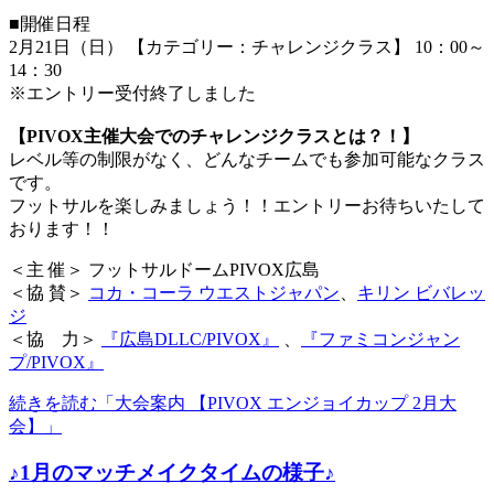
■開催日程
2月21日（日） 【カテゴリー：チャレンジクラス】 10：00～
14：30
※エントリー受付終了しました
【PIVOX主催大会でのチャレンジクラスとは？！】
レベル等の制限がなく、どんなチームでも参加可能なクラス
です。
フットサルを楽しみましょう！！エントリーお待ちいたして
おります！！
＜主 催＞ フットサルドームPIVOX広島
＜協 賛＞
コカ・コーラ ウエストジャパン
、
キリン ビバレッ
ジ
＜協 力＞
『広島DLLC/PIVOX』
、
『ファミコンジャン
プ/PIVOX』
続きを読む「大会案内 【PIVOX エンジョイカップ 2月大
会】」
♪1月のマッチメイクタイムの様子♪