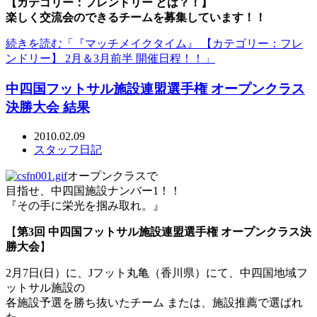
【カテゴリー：フレンドリー とは？！】
楽しく交流会のできるチームを募集しています！！
続きを読む「『マッチメイクタイム』 【カテゴリー：フレ
ンドリー】 2月＆3月前半 開催日程！！」
中四国フットサル施設連盟選手権 オープンクラス
決勝大会 結果
2010.02.09
スタッフ日記
オープンクラスで
目指せ、中四国施設ナンバー1！！
『その手に栄光を掴み取れ。』
【
第3回 中四国フットサル施設連盟選手権 オープンクラス決
勝大会
】
2月7日(日）に、Jフット丸亀（香川県）にて、中四国地域フ
ットサル施設の
各施設予選を勝ち抜いたチーム または、施設推薦で選ばれ