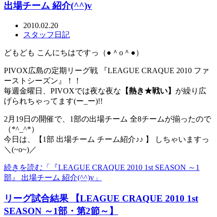
出場チーム 紹介(^^)v
2010.02.20
スタッフ日記
どもども こんにちはですっ（●＾o＾●）
PIVOX広島の定期リーグ戦 『LEAGUE CRAQUE 2010 ファ
ーストシーズン』！！
毎週金曜日、PIVOXでは夜な夜な
【熱き★戦い】
が繰り広
げられちゃってます(ー_ー)!!
2月19日の開催で、1部の出場チーム 全8チームが揃ったので
（*^_^*）
今日は、【1部 出場チーム チーム紹介♪♪ 】 しちゃいますっ
＼(~o~)／
続きを読む「『LEAGUE CRAQUE 2010 1st SEASON ～1
部』 出場チーム 紹介(^^)v」
リーグ試合結果 【LEAGUE CRAQUE 2010 1st
SEASON ～1部・第2節～】