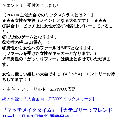
※エントリー受付終了しました
【PIVOX主催大会でのミックスクラスとは？！】
★★★女性が主役（メイン）となる大会です！！★★★
①試合中、ピッチ上に女性が必ず2名以上プレーしているこ
と。
②6人制のゲームとなります。
③女性の得点は2得点！！
④男性から女性へのファールは即PKとなります。
（ファールを受けた女性がキッカーとなります。）
※※男性の『がっつりプレー』は禁止とさせていただきま
す。
女性に優しい嬉しい大会ですっ（●＾o＾●） エントリーお待
ちしてます！！
＜主 催＞ フットサルドームPIVOX広島
続きを読む「大会案内 【PIVOX ミックスリーグ】」
『マッチメイクタイム』 【カテゴリー：フレンド
リー】 2月＆3月前半 開催日程！！