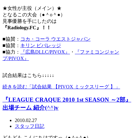
★女性が主役（メイン）★
となるこの大会（●＾o＾●）
見事優勝を手にしたのは
『Radiology.FC』！！
■協賛：
コカ・コーラ ウエストジャパン
■協賛：
キリン ビバレッジ
■協力：
『広島DLLC/PIVOX』
・
『ファミコンジャン
プ/PIVOX』
試合結果はこちら↓↓↓↓↓
続きを読む「試合結果 【PIVOX ミックスリーグ 】」
『LEAGUE CRAQUE 2010 1st SEASON ～2部』
出場チーム 紹介(^^)v
2010.02.27
スタッフ日記
どもども こんにちはですっ（●＾o＾●）