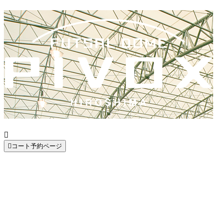


コート予約ページ