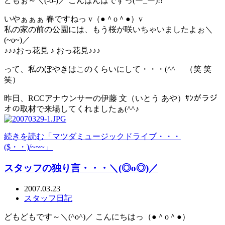
どもぉ～＼(-o-)／ こんばんはですっ(ー_ー)!!
いやぁぁぁ 春ですねっ v（●＾o＾●）v
私の家の前の公園には、もう桜が咲いちゃいましたよぉ＼
(~o~)／
♪♪♪おっ花見 ♪ おっ花見♪♪♪
って、私のぼやきはこのくらいにして・・・(^^ゞ （笑 笑
笑）
昨日、RCCアナウンサーの伊藤 文（いとう あや）ｻﾝがラジ
オの取材で来場してくれましたぁ(^^♪
続きを読む「マツダミュージックドライブ・・・
($・・)/~~~」
スタッフの独り言・・・＼(◎o◎)／
2007.03.23
スタッフ日記
どもどもです～＼(^o^)／ こんにちはっ（●＾o＾●）