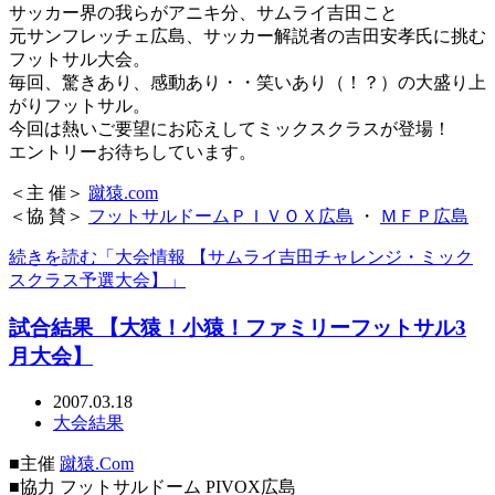
サッカー界の我らがアニキ分、サムライ吉田こと
元サンフレッチェ広島、サッカー解説者の吉田安孝氏に挑む
フットサル大会。
毎回、驚きあり、感動あり・・笑いあり（！？）の大盛り上
がりフットサル。
今回は熱いご要望にお応えしてミックスクラスが登場！
エントリーお待ちしています。
＜主 催＞
蹴猿.com
＜協 賛＞
フットサルドームＰＩＶＯＸ広島
・
ＭＦＰ広島
続きを読む「大会情報 【サムライ吉田チャレンジ・ミック
スクラス予選大会】」
試合結果 【大猿！小猿！ファミリーフットサル3
月大会】
2007.03.18
大会結果
■主催
蹴猿.Com
■協力 フットサルドーム PIVOX広島