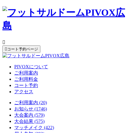


コート予約ページ
PIVOXについて
ご利用案内
ご利用料金
コート予約
アクセス
ご利用案内 (20)
お知らせ (1746)
大会案内 (579)
大会結果 (575)
マッチメイク (422)