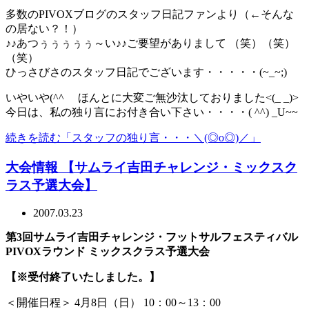
多数のPIVOXブログのスタッフ日記ファンより（←そんな
の居ない？！）
♪♪あつぅぅぅぅぅ～い♪♪ご要望がありまして （笑）（笑）
（笑）
ひっさびさのスタッフ日記でございます・・・・・(~_~;)
いやいや(^^ゞ ほんとに大変ご無沙汰しておりました<(_ _)>
今日は、私の独り言にお付き合い下さい・・・・( ^^) _U~~
続きを読む「スタッフの独り言・・・＼(◎o◎)／」
大会情報 【サムライ吉田チャレンジ・ミックスク
ラス予選大会】
2007.03.23
第3回サムライ吉田チャレンジ・フットサルフェスティバル
PIVOXラウンド ミックスクラス予選大会
【※受付終了いたしました。】
＜開催日程＞ 4月8日（日） 10：00～13：00