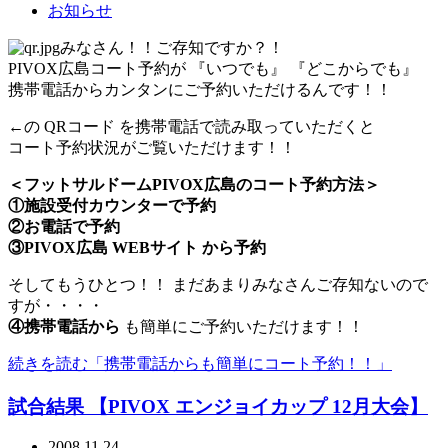
お知らせ
みなさん！！ご存知ですか？！
PIVOX広島コート予約が 『いつでも』 『どこからでも』
携帯電話からカンタンにご予約いただけるんです！！
←の QRコード を携帯電話で読み取っていただくと
コート予約状況がご覧いただけます！！
＜フットサルドームPIVOX広島のコート予約方法＞
①施設受付カウンターで予約
②お電話で予約
③PIVOX広島 WEBサイト から予約
そしてもうひとつ！！ まだあまりみなさんご存知ないので
すが・・・・
④携帯電話から
も簡単にご予約いただけます！！
続きを読む「携帯電話からも簡単にコート予約！！」
試合結果 【PIVOX エンジョイカップ 12月大会】
2008.11.24