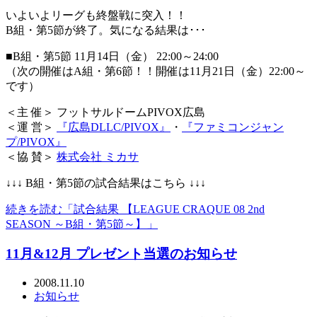
いよいよリーグも終盤戦に突入！！
B組・第5節が終了。気になる結果は･･･
■B組・第5節 11月14日（金） 22:00～24:00
（次の開催はA組・第6節！！開催は11月21日（金）22:00～
です）
＜主 催＞ フットサルドームPIVOX広島
＜運 営＞
『広島DLLC/PIVOX』
・
『ファミコンジャン
プ/PIVOX』
＜協 賛＞
株式会社 ミカサ
↓↓↓ B組・第5節の試合結果はこちら ↓↓↓
続きを読む「試合結果 【LEAGUE CRAQUE 08 2nd
SEASON ～B組・第5節～】」
11月&12月 プレゼント当選のお知らせ
2008.11.10
お知らせ