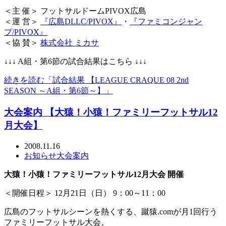
＜主 催＞ フットサルドームPIVOX広島
＜運 営＞
『広島DLLC/PIVOX』
・
『ファミコンジャン
プ/PIVOX』
＜協 賛＞
株式会社 ミカサ
↓↓↓ A組・第6節の試合結果はこちら ↓↓↓
続きを読む「試合結果 【LEAGUE CRAQUE 08 2nd
SEASON ～A組・第6節～】」
大会案内 【大猿！小猿！ファミリーフットサル12
月大会】
2008.11.16
お知らせ
大会案内
大猿！小猿！ファミリーフットサル12月大会 開催
＜開催日程＞ 12月21日（日） 9：00～11：00
広島のフットサルシーンを熱くする、蹴猿.comが月1回行う
ファミリーフットサル大会。