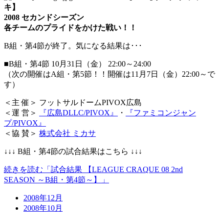
キ】
2008 セカンドシーズン
各チームのプライドをかけた戦い！！
B組・第4節が終了。気になる結果は･･･
■B組・第4節 10月31日（金） 22:00～24:00
（次の開催はA組・第5節！！開催は11月7日（金）22:00～で
す）
＜主 催＞ フットサルドームPIVOX広島
＜運 営＞
『広島DLLC/PIVOX』
・
『ファミコンジャン
プ/PIVOX』
＜協 賛＞
株式会社 ミカサ
↓↓↓ B組・第4節の試合結果はこちら ↓↓↓
続きを読む「試合結果 【LEAGUE CRAQUE 08 2nd
SEASON ～B組・第4節～】」
2008年12月
2008年10月