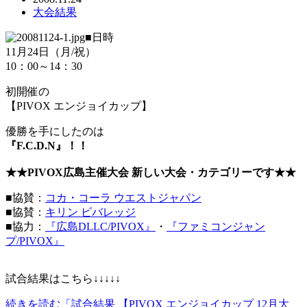
大会結果
■日時
11月24日（月/祝）
10：00～14：30
初開催の
【PIVOX エンジョイカップ】
優勝を手にしたのは
『F.C.D.N』！！
★★PIVOX広島主催大会 新しい大会・カテゴリーです★★
■協賛：
コカ・コーラ ウエストジャパン
■協賛：
キリン ビバレッジ
■協力：
『広島DLLC/PIVOX』
・
『ファミコンジャン
プ/PIVOX』
試合結果はこちら↓↓↓↓↓
続きを読む「試合結果 【PIVOX エンジョイカップ 12月大