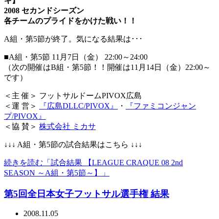
キ】
2008 セカンドシーズン
各チームのプライドをかけた戦い！！
A組・第5節が終了。気になる結果は･･･
■A組・第5節 11月7日（金） 22:00～24:00
（次の開催はB組・第5節！！開催は11月14日（金）22:00～
です）
＜主 催＞ フットサルドームPIVOX広島
＜運 営＞
『広島DLLC/PIVOX』
・
『ファミコンジャン
プ/PIVOX』
＜協 賛＞
株式会社 ミカサ
↓↓↓ A組・第5節の試合結果はこちら ↓↓↓
続きを読む「試合結果 【LEAGUE CRAQUE 08 2nd
SEASON ～A組・第5節～】」
第5回全日本女子フットサル選手権 結果
2008.11.05