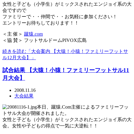
女性と子ども（小学生）がミックスされたエンジョイ系の大
会ですので
ファミリーで・・仲間で・・お気軽に参加ください！
エントリーお待ちしております！！
＜主 催＞
蹴猿.com
＜協 賛＞ フットサルドームPIVOX広島
続きを読む「大会案内 【大猿！小猿！ファミリーフットサ
ル12月大会】」
試合結果 【大猿！小猿！ファミリーフットサル11
月大会】
2008.11.16
大会結果
本日、蹴猿.Com主催によるファミリーフッ
トサル大会が開催されました。
女性と子ども（小学生）がミックスされたエンジョイ系の大
会。女性や子どもの得点で一気に大逆転！！