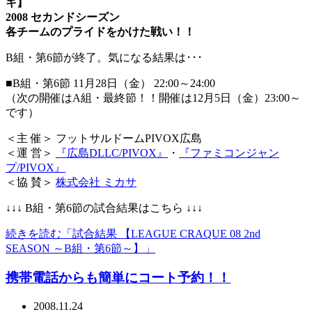
キ】
2008 セカンドシーズン
各チームのプライドをかけた戦い！！
B組・第6節が終了。気になる結果は･･･
■B組・第6節 11月28日（金） 22:00～24:00
（次の開催はA組・最終節！！開催は12月5日（金）23:00～
です）
＜主 催＞ フットサルドームPIVOX広島
＜運 営＞
『広島DLLC/PIVOX』
・
『ファミコンジャン
プ/PIVOX』
＜協 賛＞
株式会社 ミカサ
↓↓↓ B組・第6節の試合結果はこちら ↓↓↓
続きを読む「試合結果 【LEAGUE CRAQUE 08 2nd
SEASON ～B組・第6節～】」
携帯電話からも簡単にコート予約！！
2008.11.24