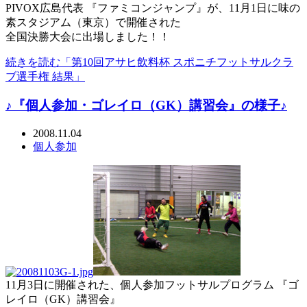
PIVOX広島代表 『ファミコンジャンプ』が、11月1日に味の
素スタジアム（東京）で開催された
全国決勝大会に出場しました！！
続きを読む「第10回アサヒ飲料杯 スポニチフットサルクラ
ブ選手権 結果」
♪『個人参加・ゴレイロ（GK）講習会』の様子♪
2008.11.04
個人参加
11月3日に開催された、個人参加フットサルプログラム 『ゴ
レイロ（GK）講習会』