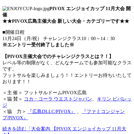
PIVOX エンジョイカップ 11月大会 開
催
★★PIVOX広島主催大会 新しい大会・カテゴリーです★★
■開催日程
11月24日（月/祝） チャレンジクラス10：00～14：30
※エントリー受付終了しました※
【PIVOX主催大会でのチャレンジクラスとは？！】
レベル等の制限がなく、どんなチームでも参加可能なクラス
です。
フットサルを楽しみましょう！！エントリーお待ちいたして
おります！！
＜主 催＞ フットサルドームPIVOX広島
＜協 賛＞
コカ・コーラ ウエストジャパン
、
キリン ビバレッ
ジ
＜協 力＞
『広島DLLC/PIVOX』
、
『ファミコンジャン
プ/PIVOX』
続きを読む「大会案内 【PIVOX エンジョイカップ 11月大