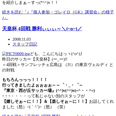
を紹介しまぁ～すっ(*^^)v！！
続きを読む「♪『個人参加・ゴレイロ（GK）講習会』の様子
♪」
天皇杯 4回戦 勝利ぃぃぃ～＼(~o~)／
2008.11.03
スタッフ日記
ども、こんにちはっヽ(^o^)丿
昨日のサッカー【天皇杯】(ー_ー)!!
＜4回戦＞サンフレッチェ広島は （J1）の東京ヴェルディ と
の対戦
もちろんっっっ！！！！
行ってきましたよぉぉぉぉ～～゜・_・゜～
『東京・西が丘サッカー場』(^^)v(^^)v(=^・・^=)
↑ ↑ ↑・・・・って私じゃない別のスタッフが
【嬉しそぉ～に！！】＆【楽しそぉ～に！！】
お話してくれ
ました（怒）<(｀^´)>（怒） （笑）