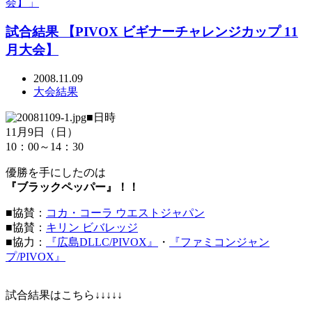
会】」
試合結果 【PIVOX ビギナーチャレンジカップ 11
月大会】
2008.11.09
大会結果
■日時
11月9日（日）
10：00～14：30
優勝を手にしたのは
『ブラックペッパー』！！
■協賛：
コカ・コーラ ウエストジャパン
■協賛：
キリン ビバレッジ
■協力：
『広島DLLC/PIVOX』
・
『ファミコンジャン
プ/PIVOX』
試合結果はこちら↓↓↓↓↓