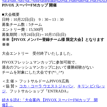
PIVOX スーパーFMカップ 開催
■大会概要
日時：10月22日(日) 9：30～13：30
募集チーム数：5チーム
エントリー費：15,500円
募集期間：9月24日(日)～10月15日(日)
※※【PIVOX メンバー登録チーム様 限定大会】となります
※※
大会エントリー 受付終了いたしました。
PIVOXフレッシュマンカップに参加可能で、
過去のフレッシュマンカップにおいて優勝経験がない
チームを対象にした大会です(*^_^*)
＜主 催＞ フットサルドームPIVOX広島
＜協 賛＞
コカ・コーラ ウエストジャパン
、
キリン ビバレッ
ジ
、フットサルショップ『ENTRADA』
続きを読む「大会案内 【PIVOX スーパーFMカップ 開
催】」