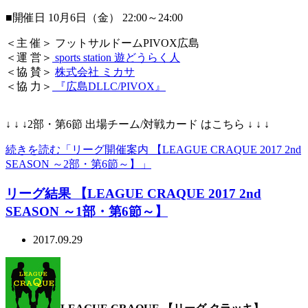
■開催日 10月6日（金） 22:00～24:00
＜主 催＞ フットサルドームPIVOX広島
＜運 営＞
sports station 遊どうらく人
＜協 賛＞
株式会社 ミカサ
＜協 力＞
『広島DLLC/PIVOX』
↓ ↓ ↓2部・第6節 出場チーム/対戦カード はこちら ↓ ↓ ↓
続きを読む「リーグ開催案内 【LEAGUE CRAQUE 2017 2nd
SEASON ～2部・第6節～】」
リーグ結果 【LEAGUE CRAQUE 2017 2nd
SEASON ～1部・第6節～】
2017.09.29