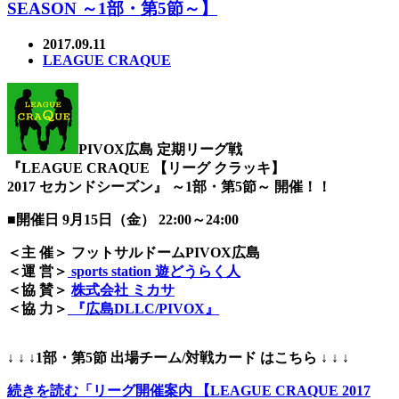
SEASON ～1部・第5節～】
2017.09.11
LEAGUE CRAQUE
PIVOX広島 定期リーグ戦
『LEAGUE CRAQUE 【リーグ クラッキ】
2017 セカンドシーズン』 ～1部・第5節～ 開催！！
■開催日 9月15日（金） 22:00～24:00
＜主 催＞ フットサルドームPIVOX広島
＜運 営＞
sports station 遊どうらく人
＜協 賛＞
株式会社 ミカサ
＜協 力＞
『広島DLLC/PIVOX』
↓ ↓ ↓1部・第5節 出場チーム/対戦カード はこちら ↓ ↓ ↓
続きを読む「リーグ開催案内 【LEAGUE CRAQUE 2017