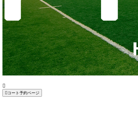


コート予約ページ