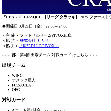
『LEAGUE CRAQUE 【リーグ クラッキ】 2025 ファース
◆開催日 3月21日（金） 22:00～24:00
＜主 催＞ フットサルドームPIVOX広島
＜協 賛＞
株式会社 ミカサ
＜協 力＞
『広島DLLC/PIVOX』
↓ ↓ ↓1部・第4節 出場チーム/対戦カード はこちら ↓ ↓ ↓
出場チーム
WING
ナメック星人
FC.SACLA
OFC
対戦カード
Aコート第1試合 22:05～22:30