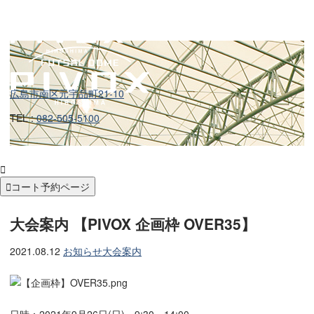
広島市南区元宇品町21-10
TEL :
082-505-5100


コート予約ページ
大会案内 【PIVOX 企画枠 OVER35】
2021.08.12
お知らせ
大会案内
日時：2021年9月26日(日) 9:30～14:00