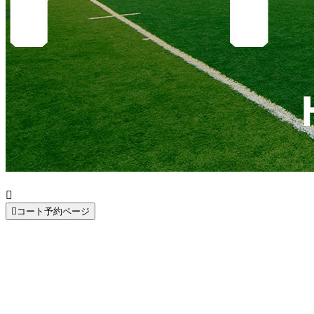


コート予約ページ