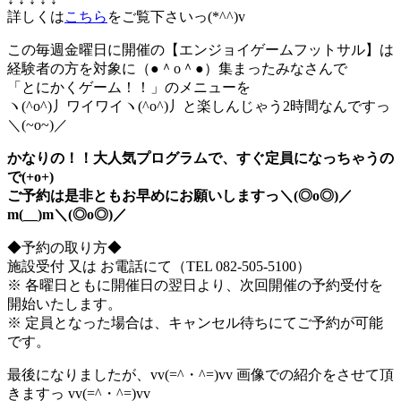
詳しくは
こちら
をご覧下さいっ(*^^)v
この毎週金曜日に開催の【エンジョイゲームフットサル】は
経験者の方を対象に（●＾o＾●）集まったみなさんで
「とにかくゲーム！！」のメニューを
ヽ(^o^)丿ワイワイヽ(^o^)丿と楽しんじゃう2時間なんですっ
＼(~o~)／
かなりの！！大人気プログラムで、すぐ定員になっちゃうの
で(+o+)
ご予約は是非ともお早めにお願いしますっ＼(◎o◎)／
m(__)m＼(◎o◎)／
◆予約の取り方◆
施設受付 又は お電話にて（TEL 082-505-5100）
※ 各曜日ともに開催日の翌日より、次回開催の予約受付を
開始いたします。
※ 定員となった場合は、キャンセル待ちにてご予約が可能
です。
最後になりましたが、vv(=^・^=)vv 画像での紹介をさせて頂
きますっ vv(=^・^=)vv