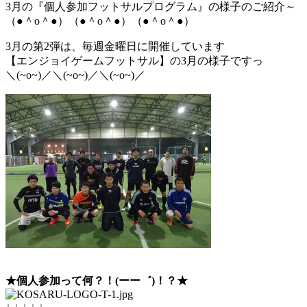
3月の『個人参加フットサルプログラム』の様子のご紹介～
（●＾o＾●）（●＾o＾●）（●＾o＾●）
3月の第2弾は、毎週金曜日に開催しています
【エンジョイゲームフットサル】の3月の様子ですっ
＼(~o~)／＼(~o~)／＼(~o~)／
★個人参加って何？！(ーー゛)！？★
↓ ↓ ↓ ↓ ↓