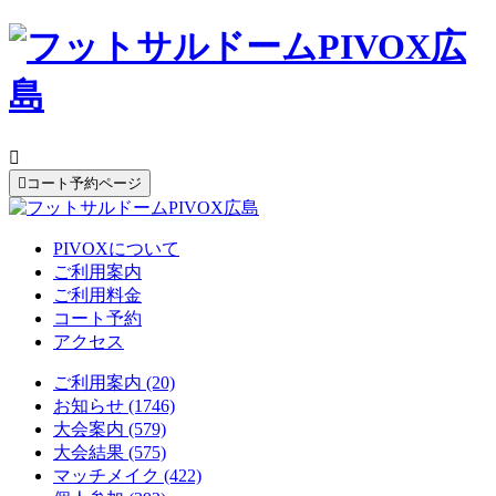


コート予約ページ
PIVOXについて
ご利用案内
ご利用料金
コート予約
アクセス
ご利用案内 (20)
お知らせ (1746)
大会案内 (579)
大会結果 (575)
マッチメイク (422)