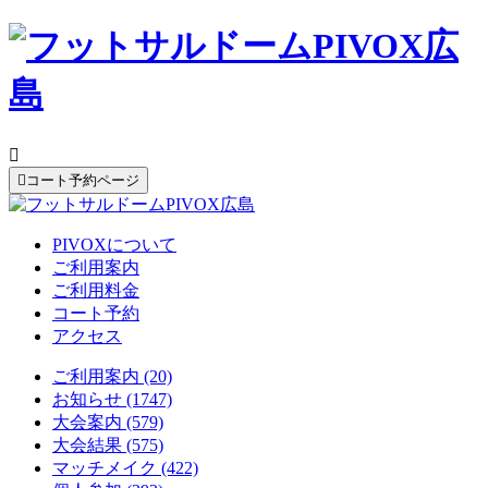


コート予約ページ
PIVOXについて
ご利用案内
ご利用料金
コート予約
アクセス
ご利用案内 (20)
お知らせ (1747)
大会案内 (579)
大会結果 (575)
マッチメイク (422)