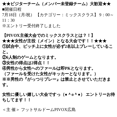
★★ビジターチーム（メンバー未登録チーム）大歓迎★★
■開催日程
7月18日（月/祝） 【カテゴリー：ミックスクラス】 9：00～
11：30
※エントリー受付終了しました
【PIVOX主催大会でのミックスクラスとは？！】
★★★女性が主役（メイン）となる大会です！！★★★
①試合中、ピッチ上に女性が必ず2名以上プレーしているこ
と。
②6人制のゲームとなります。
③女性の得点は2得点！！
④男性から女性へのファールは即PKとなります。
（ファールを受けた女性がキッカーとなります。）
※※男性の『がっつりプレー』は禁止とさせていただきま
す。
女性に優しい嬉しい大会ですっ（●＾o＾●） エントリーお待
ちしてます！！
＜主 催＞ フットサルドームPIVOX広島