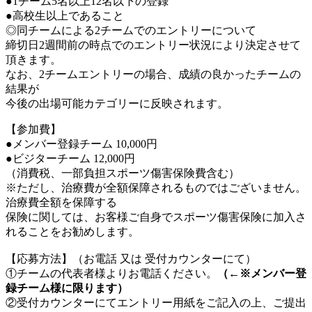
●1チーム5名以上12名以下の登録
●高校生以上であること
◎同チームによる2チームでのエントリーについて
締切日2週間前の時点でのエントリー状況により決定させて
頂きます。
なお、2チームエントリーの場合、成績の良かったチームの
結果が
今後の出場可能カテゴリーに反映されます。
【参加費】
●メンバー登録チーム 10,000円
●ビジターチーム 12,000円
（消費税、一部負担スポーツ傷害保険費含む）
※ただし、治療費が全額保障されるものではございません。
治療費全額を保障する
保険に関しては、お客様ご自身でスポーツ傷害保険に加入さ
れることをお勧めします。
【応募方法】（お電話 又は 受付カウンターにて）
①チームの代表者様よりお電話ください。
（←※メンバー登
録チーム様に限ります）
②受付カウンターにてエントリー用紙をご記入の上、ご提出