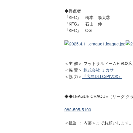
◆得点者
『KFC』 橋本 陽太②
『KFC』 石山 伸
『KFC』 OG
＜主 催＞ フットサルドームPIVOX
＜協 賛＞
株式会社 ミカサ
＜協 力＞
『広島DLLC/PIVOX』
◆◆LEAGUE CRAQUE（リーグ
082-505-5100
＜担当 ： 内藤＞までお願いします