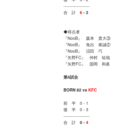
------------------
合 計
6
-
2
◆得点者
『NooB』 森本 貴大③
『NooB』 免出 泰誠②
『NooB』 沼田 巧
『矢野FC』 仲村 祐哉
『矢野FC』 国岡 和眞
第4試合
BORN 82 vs
KFC
前 半 0 - 1
後 半 0 - 3
------------------
合 計
0 -
4