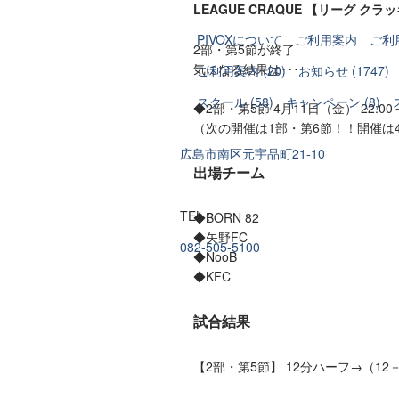
LEAGUE CRAQUE 【リーグ クラ
PIVOXについて
ご利用案内
ご利
2部・第5節が終了
気になる結果は･･･
ご利用案内 (20)
お知らせ (1747)
スクール (58)
キャンペーン (8)
◆2部・第5節 4月11日（金） 22:00～
（次の開催は1部・第6節！！開催は4月1
広島市南区元宇品町21-10
出場チーム
TEL :
◆BORN 82
◆矢野FC
082-505-5100
◆NooB
◆KFC
試合結果
【2部・第5節】 12分ハーフ→（12－