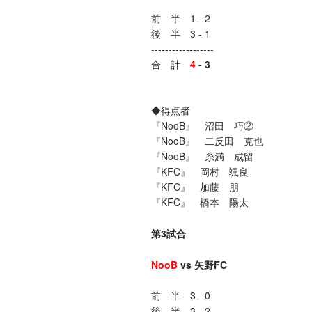
前 半 1 - 2
後 半 3 - 1
------------------
合 計
4
-
3
◆得点者
『NooB』 沼田 巧②
『NooB』 二反田 克也
『NooB』 糸満 成留
『KFC』 岡村 颯良
『KFC』 加藤 朋
『KFC』 橋本 陽太
第3試合
NooB
vs 矢野FC
前 半 3 - 0
後 半 3 - 2