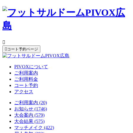


コート予約ページ
PIVOXについて
ご利用案内
ご利用料金
コート予約
アクセス
ご利用案内 (20)
お知らせ (1746)
大会案内 (579)
大会結果 (575)
マッチメイク (422)