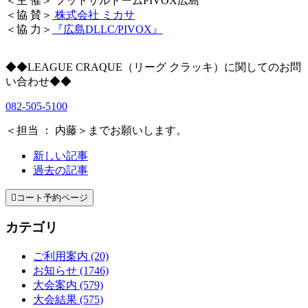
＜主 催＞ フットサルドームPIVOX広島
＜協 賛＞
株式会社 ミカサ
＜協 力＞
『広島DLLC/PIVOX』
◆◆LEAGUE CRAQUE（リーグ クラッキ）に関してのお問
い合わせ◆◆
082-505-5100
＜担当 ： 内藤＞までお願いします。
新しい記事
過去の記事

コート予約ページ
カテゴリ
ご利用案内 (20)
お知らせ (1746)
大会案内 (579)
大会結果 (575)