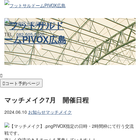
広島市南区元宇品町21-10
TEL :
082-505-5100


コート予約ページ
マッチメイク7月 開催日程
2024.06.10
お知らせ
マッチメイク
PIVOX指定の日時・2時間枠にて行う交流
戦です。
楽しく交流できるチームを募集しています！！