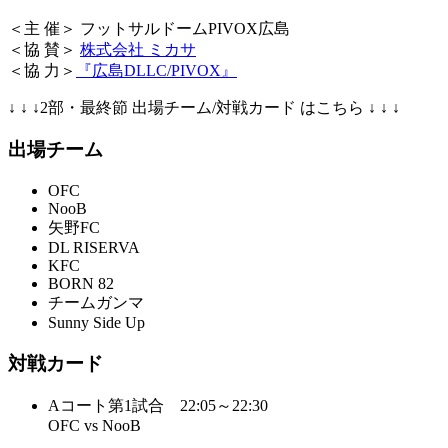
＜主 催＞ フットサルドームPIVOX広島
＜協 賛＞
株式会社 ミカサ
＜協 力＞
『広島DLLC/PIVOX』
↓ ↓ ↓2部・最終節 出場チーム/対戦カード はこちら ↓ ↓ ↓
出場チーム
OFC
NooB
矢野FC
DL RISERVA
KFC
BORN 82
チームガンマ
Sunny Side Up
対戦カード
Aコート第1試合 22:05～22:30
OFC vs NooB