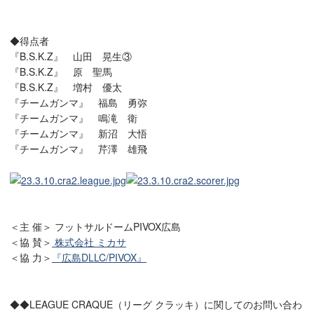
◆得点者
『B.S.K.Z』 山田 晃生③
『B.S.K.Z』 原 聖馬
『B.S.K.Z』 増村 優太
『チームガンマ』 福島 勇弥
『チームガンマ』 鳴滝 衛
『チームガンマ』 新沼 大悟
『チームガンマ』 芹澤 雄飛
＜主 催＞ フットサルドームPIVOX広島
＜協 賛＞
株式会社 ミカサ
＜協 力＞
『広島DLLC/PIVOX』
◆◆LEAGUE CRAQUE（リーグ クラッキ）に関してのお問い合わ