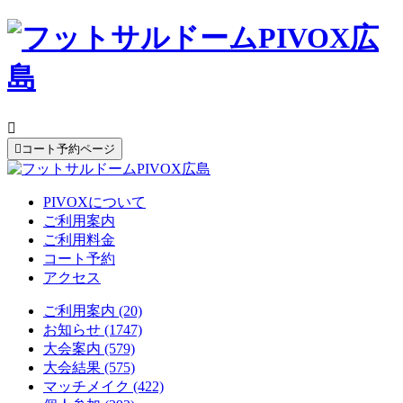


コート予約ページ
PIVOXについて
ご利用案内
ご利用料金
コート予約
アクセス
ご利用案内 (20)
お知らせ (1747)
大会案内 (579)
大会結果 (575)
マッチメイク (422)