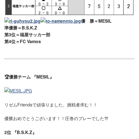
優 勝＝MESIL
準優勝＝B.S.K.Z
第3位＝福屋サッカー部
第4位＝FC Vamos
🏆優勝チーム 『MESIL』
リゼムFriendsで頑張りました。挑戦者求む！！
優勝おめでとうございます！！圧巻のプレーでした🎊
2位 『B.S.K.Z』