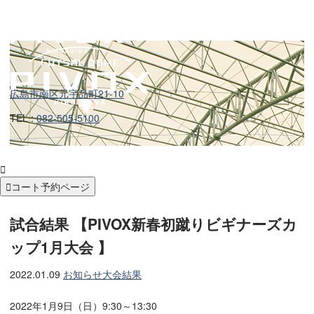
広島市南区元宇品町21-10
TEL :
082-505-5100


コート予約ページ
試合結果 【PIVOX新春初蹴りビギナーズカ
ップ1月大会 】
2022.01.09
お知らせ
大会結果
2022年1月9日（日）9:30～13:30