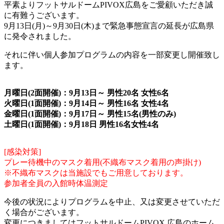
平素よりフットサルドームPIVOX広島をご愛顧いただき誠
に有難うございます。
9月13日(月)～9月30日(木)まで緊急事態宣言の延長が広島県
に発令されました。
それに伴い個人参加プログラムの内容を一部変更し開催致し
ます。
月曜日(2面開催)：9月13日～ 男性20
名 女性6名
火曜日(1面開催)：9月14日～ 男性16名 女性4名
金曜日(1面開催)：9月17日～ 男性15名(男性のみ)
土曜日(1面開催)：9月18日 男性16名女性4名
[感染対策]
プレー待機中のマスク着用(不織布マスク着用の声掛け)
※不織布マスクは当施設でもご用意しております。
参加者全員の入館時体温測定
今後の状況によりプログラムを中止、又は変更させていただ
く場合がございます。
変更につきましてはフットサルドームPIVOX 広島のホーム