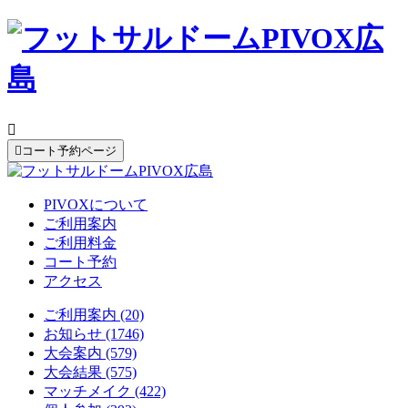


コート予約ページ
PIVOXについて
ご利用案内
ご利用料金
コート予約
アクセス
ご利用案内 (20)
お知らせ (1746)
大会案内 (579)
大会結果 (575)
マッチメイク (422)