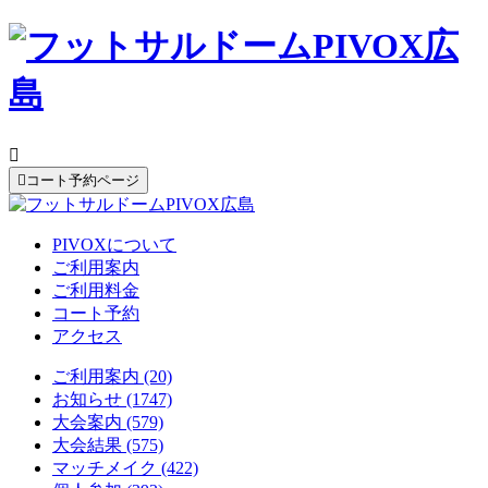


コート予約ページ
PIVOXについて
ご利用案内
ご利用料金
コート予約
アクセス
ご利用案内 (20)
お知らせ (1747)
大会案内 (579)
大会結果 (575)
マッチメイク (422)