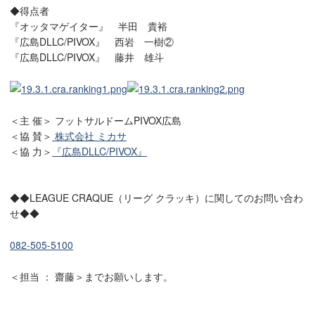
◆得点者
『オッタマゲイター』 半田 貴裕
『広島DLLC/PIVOX』 西岩 一樹②
『広島DLLC/PIVOX』 藤井 雄斗
＜主 催＞ フットサルドームPIVOX広島
＜協 賛＞
株式会社 ミカサ
＜協 力＞
『広島DLLC/PIVOX』
◆◆LEAGUE CRAQUE（リーグ クラッキ）に関してのお問い合わ
せ◆◆
082-505-5100
＜担当 ： 齋藤＞までお願いします。