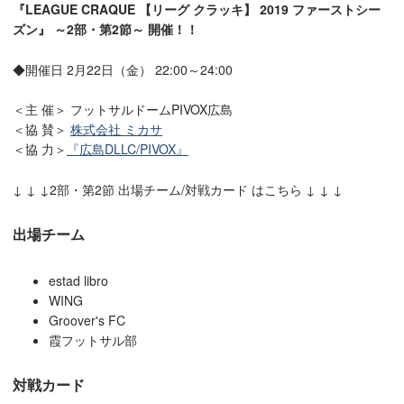
『LEAGUE CRAQUE 【リーグ クラッキ】 2019 ファーストシー
ズン』 ～2部・第2節～ 開催！！
◆開催日 2月22日（金） 22:00～24:00
＜主 催＞ フットサルドームPIVOX広島
＜協 賛＞
株式会社 ミカサ
＜協 力＞
『広島DLLC/PIVOX』
↓ ↓ ↓2部・第2節 出場チーム/対戦カード はこちら ↓ ↓ ↓
出場チーム
estad libro
WING
Groover's FC
霞フットサル部
対戦カード