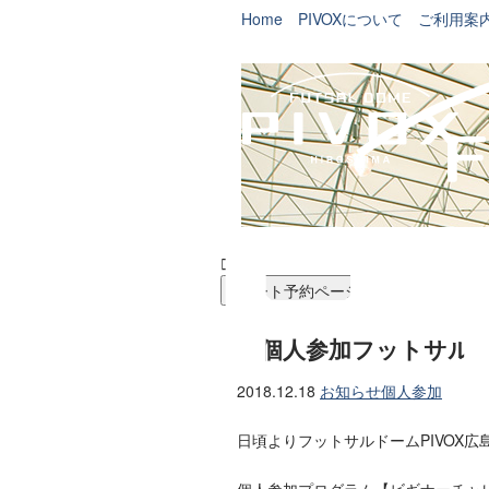
Home
PIVOXについて
ご利用案


コート予約ページ
『個人参加フットサル
2018.12.18
お知らせ
個人参加
日頃よりフットサルドームPIVOX
個人参加プログラム【ビギナーチャ