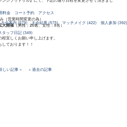
用料金
コート予約
アクセス
お休み（営業時間変更の為）
大会案内 (579)
大会結果 (575)
マッチメイク (422)
個人参加 (392
拡大開催
（
男性：20名
、女性：8名）
スタッフ日記 (349)
の程宜しくお願い申し上げます。
ちしております！！
新しい記事
過去の記事