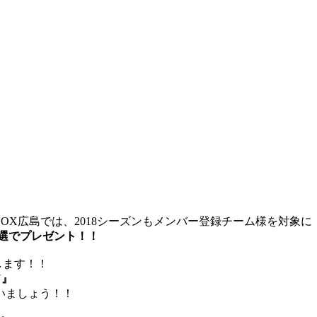
IVOX広島では、2018シーズンもメンバー登録チーム様を対象に
選でプレゼント！！
します！！
N
』
いましょう！！