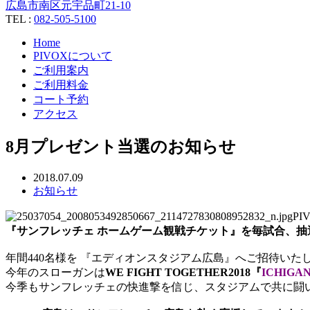
広島市南区元宇品町21-10
TEL :
082-505-5100
Home
PIVOXについて
ご利用案内
ご利用料金
コート予約
アクセス
8月プレゼント当選のお知らせ
2018.07.09
お知らせ
P
『サンフレッチェ ホームゲーム観戦チケット』を
毎試合、抽
年間440名様を 『エディオンスタジアム広島』へご招待いた
今年のスローガンは
WE FIGHT TOGETHER2018『
ICHIGA
今季もサンフレッチェの快進撃を信じ、スタジアムで共に闘