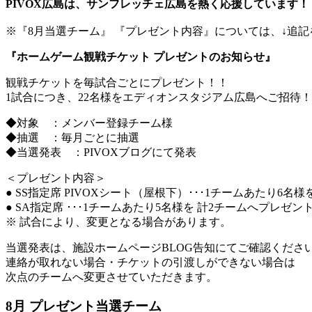
PIVOX広島は、サンフレッチェ広島を熱く応援しています！
※『8月当選チーム』 『プレゼント内容』については、↓追
『ホームゲーム観戦チケット プレゼントのお知らせ』
観戦チケットを毎試合ごとにプレゼント！！
1試合につき、22名様をエディオンスタジアム広島へご招待！
◆対象 ：メンバー登録チーム様
◆抽選 ：毎月ごとに抽選
◆当選発表 ：PIVOXブログにて発表
＜プレゼント内容＞
● SS指定席 PIVOXシート（屋根下）･･･1チームあたり6名
● SA指定席 ･･･1チームあたり5名様を 計2チームへプレゼン
※ 試合により、変更となる場合があります。
当選発表は、施設ホームページBLOG告知にてご確認くださ
連絡が取れない場合・チケットの引渡しができない場合は
次点のチームへ変更させていただきます。
8月 プレゼント当選チーム