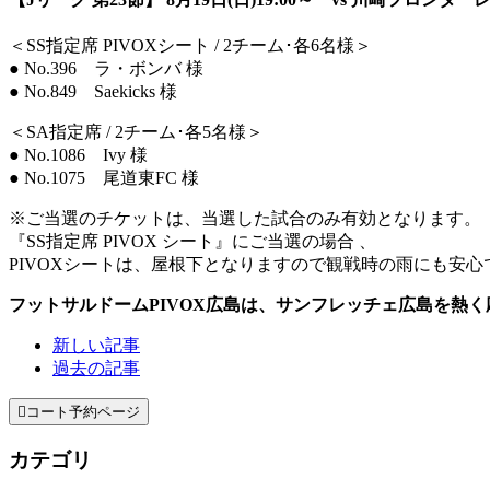
＜SS指定席 PIVOXシート / 2チーム･各6名様＞
● No.396 ラ・ボンバ 様
● No.849 Saekicks 様
＜SA指定席 / 2チーム･各5名様＞
● No.1086 Ivy 様
● No.1075 尾道東FC 様
※ご当選のチケットは、当選した試合のみ有効となります。
『SS指定席 PIVOX シート』にご当選の場合 、
PIVOXシートは、屋根下となりますので観戦時の雨にも安心
フットサルドームPIVOX広島は、サンフレッチェ広島を熱
新しい記事
過去の記事

コート予約ページ
カテゴリ