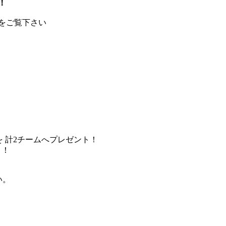
！
記をご覧下さい
様を 計2チームへプレゼント！
ト！
い。