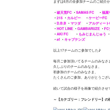
まずは6月の全参加チームのご紹介
・
破天荒FC
・
SAMAS FC
・
福屋
・
215
・
カルビー
・
ケービーFC
・
D.B.B
・
マツダ
・
アルディート
・
HOT LINE
・
GAMBARUZE
・
F
・
AKI FC
・
もみじまんじゅう
・
ef
・
キャプテンズ
以上17チームのご参加でした♪
毎月ご参加頂いてるチームのみなさ
久しぶりのチームのみなさま、
初参加のチームのみなさま、
たくさんのご参加、ありがとうござ
続いて試合の様子を画像で紹介させ
～【カテゴリー：フレンドリー】の様