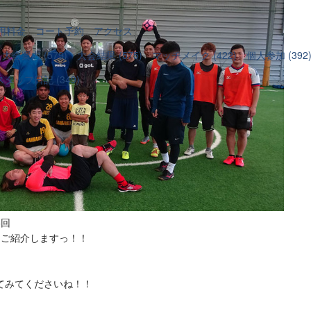
用料金
コート予約
アクセス
大会案内 (579)
大会結果 (575)
マッチメイク (422)
個人参加 (392
スタッフ日記 (349)
6回
をご紹介しますっ！！
てみてくださいね！！