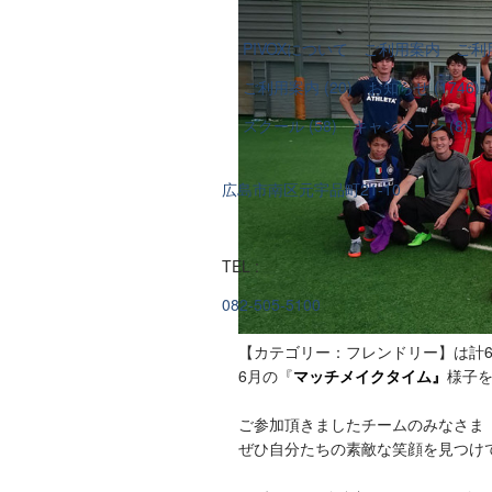
PIVOXについて
ご利用案内
ご利
ご利用案内 (20)
お知らせ (1746)
スクール (58)
キャンペーン (8)
広島市南区元宇品町21-10
TEL :
082-505-5100
【カテゴリー：フレンドリー】は計
6月の『
マッチメイクタイム』
様子
ご参加頂きましたチームのみなさま
ぜひ自分たちの素敵な笑顔を見つけ