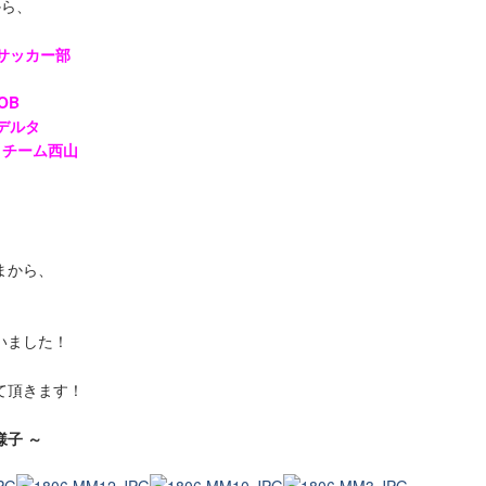
から、
サッカー部
OB
Cデルタ
・
チーム西山
まから、
いました！
て頂きます！
子 ～