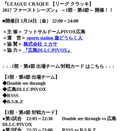
『LEAGUE CRAQUE 【リーグ クラッキ】
2017 ファーストシーズン』 ～1部・第4節～ 開催！！
■開催日 3月24日（金） 22:00～24:00
＜主 催＞ フットサルドームPIVOX広島
＜運 営＞
sports station 遊どうらく人
＜協 賛＞
株式会社 ミカサ
＜協 力＞
『広島DLLC/PIVOX』
↓ ↓ ↓1部・第4節 出場チーム/対戦カード はこちら ↓ ↓ ↓
【1部・第4節 出場チーム】
◆Double see through
◆広島DLLC/PIVOX
◆RSSS
◆B.S.K.Z
【1部・第4節 対戦カード】
●第1試合 22:05～22:30 Double see through vs 広島
DLLC/PIVOX
●第2試合 22:35～23:00 RSSS vs B.S.K.Z