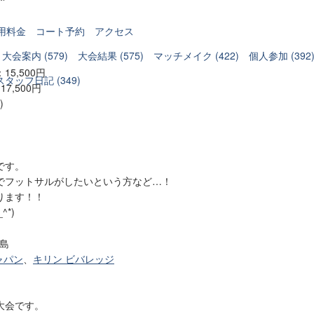
用料金
コート予約
アクセス
大会案内 (579)
大会結果 (575)
マッチメイク (422)
個人参加 (392
15,500円
スタッフ日記 (349)
500円
)
です。
でフットサルがしたいという方など…！
ります！！
*)
広島
ャパン
、
キリン ビバレッジ
大会です。