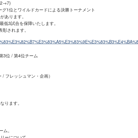
→7)
ーグ1位とワイルドカードによる決勝トーナメント
合があります。
り最低3試合を保障いたします。
表彰されます。
第3位 / 第4位チーム
ー / フレッシュマン・企画）
異なります。
ーム。
トリーについて