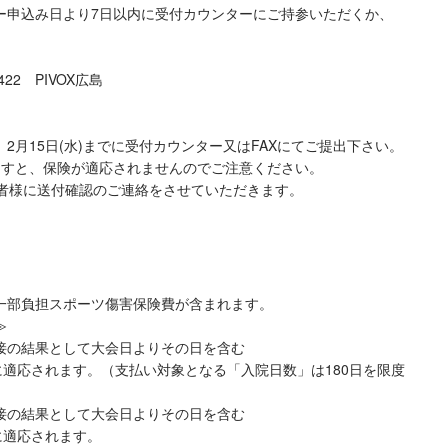
申込み日より7日以内に受付カウンターにご持参いただくか、
2 PIVOX広島
月15日(水)までに受付カウンター又はFAXにてご提出下さい。
すと、保険が適応されませんのでご注意ください。
ーム代表者様に送付確認のご連絡をさせていただきます。
部負担スポーツ傷害保険費が含まれます。
≫
接の結果として大会日よりその日を含む
に適応されます。（支払い対象となる「入院日数」は180日を限度
接の結果として大会日よりその日を含む
に適応されます。