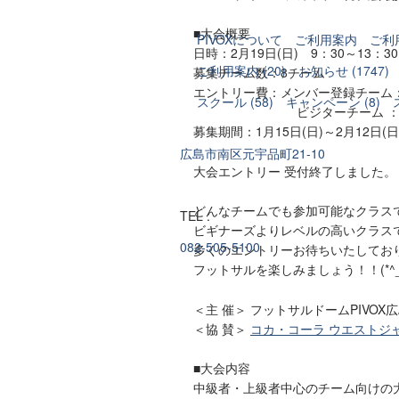
■大会概要
PIVOXについて
ご利用案内
ご利
日時：2月19日(日) 9：30～13：30
ご利用案内 (20)
お知らせ (1747)
募集チーム数：8チーム
エントリー費：メンバー登録チーム：
スクール (58)
キャンペーン (8)
ビジターチーム ：17,
募集期間：1月15日(日)～2月12日(日
広島市南区元宇品町21-10
大会エントリー 受付終了しました。
どんなチームでも参加可能なクラス
TEL :
ビギナーズよりレベルの高いクラス
082-505-5100
多くのエントリーお待ちいたしてお
フットサルを楽しみましょう！！(*^_^
＜主 催＞ フットサルドームPIVOX
＜協 賛＞
コカ・コーラ ウエストジ
■大会内容
中級者・上級者中心のチーム向けの