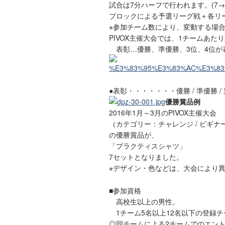
試合は7分ハーフで行われます。(7→2
ブロックによる予選リーグ戦＋各リ
※参加チーム数により、変動する場
PIVOX主催大会では、1チームあた
表彰…優勝、準優勝、3位、4位が
●表彰・・・・・・・優勝 / 準優勝 / 
優勝賞品例
2016年1月～3月のPIVOX主催大会
（カテゴリー：チャレンジ / ビギナ
の優勝賞品が、
「プラクティスシャツ」
7セットとなりました。
※デザイン・色などは、大会により
■参加資格
高校生以上の男性。
1チーム5名以上12名以下の登録チ
◎同チームによる2チームでのエン