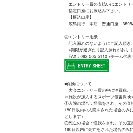
エントリー費の支払いはエントリー
指定口座にお振込み下さい。
【振込口座】
広島銀行 本店 普通口座 350542
④エントリー用紙
記入漏れのないようにご記入頂き、2
※期限が過ぎたり記入漏れがありま
FAX：082-505-5110 ※チ
■保険について
大会エントリー費の中に消費税、一
≪施設が加入するスポーツ傷害保険
①入院の場合：怪我をされ、その直
180日以内の入院をされた場合のみ
とします）
②死亡の場合：怪我をされ、その直
180日以内に死亡をされた場合のみ