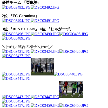
優勝チーム 『栗麻婆』
2位 『FC Geronimo』
3位 『BEST CLAN』
4位 『じゃがーず』
＼(^o^)／試合の様子＼(^o^)／