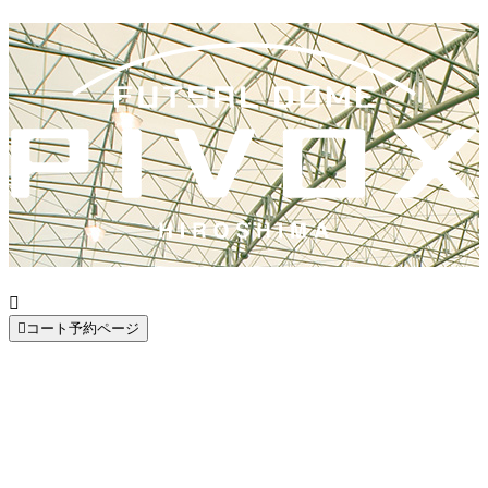


コート予約ページ