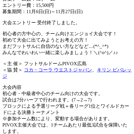
エントリー費：15,500円
募集期間：11月6日(日)～11月27日(日)
大会エントリー 受付終了しました。
初心者の方中心の、チーム向けエンジョイ大会です！
初めて大会に出てみようとお考えの方！
まだフットサルに自信のない方などなど…(*^_^*)
みんなでわいわい一緒に楽しみましょう！＼(^o^)／♪♪
＜主 催＞ フットサルドームPIVOX広島
＜協 賛＞
コカ・コーラ ウエストジャパン
、
キリン ビバレッ
ジ
大会内容
初心者・中級者中心のチーム向けの大会です。
試合は7分ハーフで行われます。(7→2→7)
ブロックによる予選リーグ戦＋各リーグ1位とワイルドカー
ドによる決勝トーナメント
※参加チーム数により、変動する場合があります。
PIVOX主催大会では、1チームあたり最低3試合を保障いた
します。