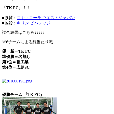
『TK FC』！！
■協賛：
コカ・コーラ ウエストジャパン
■協賛：
キリン ビバレッジ
試合結果はこちら↓↓↓↓↓
※6チームによる総当たり戦
優 勝＝TK FC
準優勝＝名無し
第3位＝誉工業
第4位＝広島SC
優勝チーム 『TK FC』