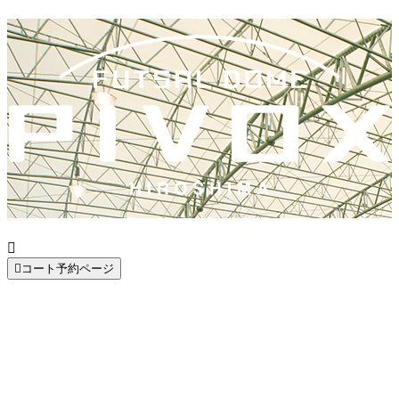


コート予約ページ