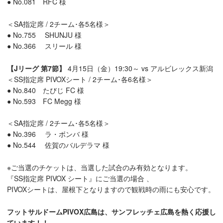
● No.081 RFC 様
＜SA指定席 / 2チーム･各5名様＞
● No.755 SHUNJU 様
● No.366 スリール 様
【Jリーグ 第7節】
4月15日（金）19:30～ vs アルビレックス新潟
＜SS指定席 PIVOXシート / 2チーム･各6名様＞
● No.840 たびじ FC 様
● No.593 FC Megg 様
＜SA指定席 / 2チーム･各5名様＞
● No.396 ラ・ボンバ 様
● No.544 佐賀のバルデラマ 様
※ご当選のチケットは、当選した試合のみ有効となります。
『SS指定席 PIVOX シート』にご当選の場合 、
PIVOXシートは、屋根下となりますので観戦時の雨にも安心です。
フットサルドームPIVOX広島は、サンフレッチェ広島を熱く応援し
ています！！