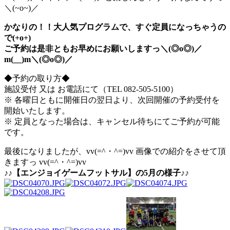
＼(~o~)／
かなりの！！大人気プログラムで、すぐ定員になっちゃうの
で(+o+)
ご予約は是非ともお早めにお願いしますっ＼(◎o◎)／
m(__)m＼(◎o◎)／
◆予約の取り方◆
施設受付 又は お電話にて（TEL 082-505-5100）
※ 各曜日ともに開催日の翌日より、次回開催の予約受付を
開始いたします。
※ 定員となった場合は、キャンセル待ちにてご予約が可能
です。
最後になりましたが、vv(=^・^=)vv 画像での紹介をさせて頂
きますっ vv(=^・^=)vv
♪♪【エンジョイゲームフットサル】の5月の様子♪♪