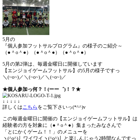
5月の
『個人参加フットサルプログラム』の様子のご紹介～
（●＾o＾●）（●＾o＾●）（●＾o＾●）
5月の第2弾は、毎週金曜日に開催しています
【エンジョイゲームフットサル】の5月の様子ですっ
＼(~o~)／＼(~o~)／＼(~o~)／
★個人参加っ何？！(ーー゛)！？★
↓ ↓ ↓ ↓ ↓
詳しくは
こちら
をご覧下さいっ(*^^)v
この毎週金曜日に開催の【エンジョイゲームフットサル】は
経験者の方を対象に（●＾o＾●）集まったみなさんで
「とにかくゲーム！！」のメニューを
ヽ(^o^)丿ワイワイヽ(^o^)丿と楽しんじゃう2時間なんですっ