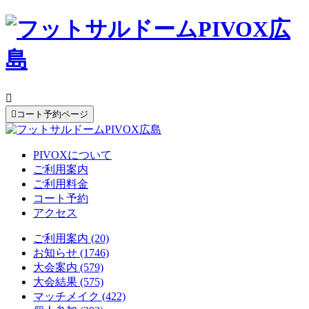


コート予約ページ
PIVOXについて
ご利用案内
ご利用料金
コート予約
アクセス
ご利用案内 (20)
お知らせ (1746)
大会案内 (579)
大会結果 (575)
マッチメイク (422)