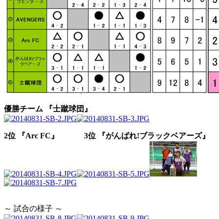
優勝チーム 『士蹴球団』
2位 『Arc FC』
3位 『がんばれ!ブラックベアーズ』
～ 試合の様子 ～