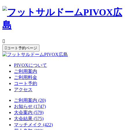


コート予約ページ
PIVOXについて
ご利用案内
ご利用料金
コート予約
アクセス
ご利用案内 (20)
お知らせ (1747)
大会案内 (579)
大会結果 (575)
マッチメイク (422)