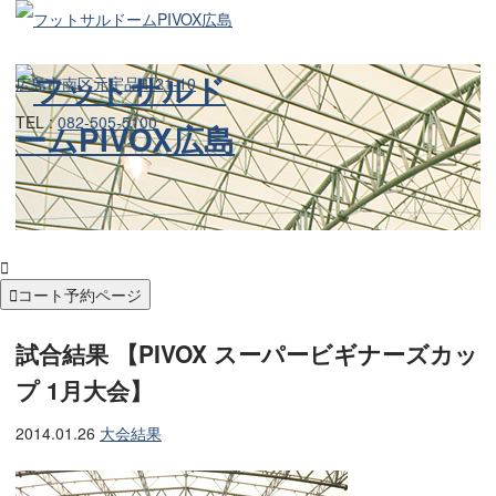
広島市南区元宇品町21-10
TEL :
082-505-5100


コート予約ページ
試合結果 【PIVOX スーパービギナーズカッ
プ 1月大会】
2014.01.26
大会結果