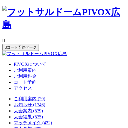


コート予約ページ
PIVOXについて
ご利用案内
ご利用料金
コート予約
アクセス
ご利用案内 (20)
お知らせ (1746)
大会案内 (579)
大会結果 (575)
マッチメイク (422)