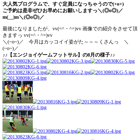
大人気プログラムで、すぐ定員になっちゃうので(+o+)
ご予約は是非ぜひお早めにお願いしますっ＼(◎o◎)／
m(__)m＼(◎o◎)／
最後になりましたが、vv(=^・^=)vv 画像での紹介をさせて頂
きますっ vv(=^・^=)vv
＼(~o~)／ 今月はカッコイイ姿がた～～～くさんっ ＼
(~o~)／
♪♪【エンジョイゲームフットサル】の8月の様子♪♪