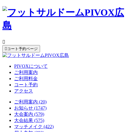


コート予約ページ
PIVOXについて
ご利用案内
ご利用料金
コート予約
アクセス
ご利用案内 (20)
お知らせ (1747)
大会案内 (579)
大会結果 (575)
マッチメイク (422)