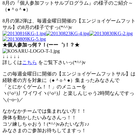
8月の『個人参加フットサルプログラム』の様子のご紹介～
（●＾o＾●）
8月の第2弾は、毎週金曜日開催の【エンジョイゲームフット
サル】の8月の様子ですっ(*^^)v
★個人参加っ何？！(ーー゛)！？★
↓ ↓ ↓ ↓ ↓
詳しくは
こちら
をご覧下さいっ(*^^)v
この毎週金曜日に開催の【エンジョイゲームフットサル】は
経験者の方を対象に（●＾o＾●）集まったみなさんで
「とにかくゲーム！！」のメニューを
ヽ(^o^)丿ワイワイヽ(^o^)丿と楽しんじゃう2時間なんですっ
＼(~o~)／
なかなかチームでは集まれない方！！
身体を動かしたいみなさんっ！！
コソ練しちゃおう！(*^^)vみたいな方♪♪
みなさまのご参加お待ちしてますっ！