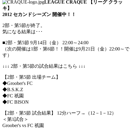
LEAGUE CRAQUE 【リーグ クラッ
キ】
2012 セカンドシーズン 開催中！！
2部・第5節が終了。
気になる結果は･･･
■2部・第5節 9月14日（金） 22:00～24:00
（次の開催は1部・第6節！！開催は9月21日（金）22:00～で
す）
↓↓↓ 2部・第5節の試合結果はこちら ↓↓↓
【2部・第5節 出場チーム】
◆Groober's FC
◆B.S.K.Z
◆FC 祇園
◆FC BISON
【2部・第5節 試合結果】 12分ハーフ→（12－1－12）
＜第1試合＞
Groober's vs FC 祇園