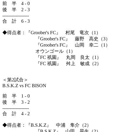
前 半 4 - 0
後 半 2 - 3
------------------
合 計 6 - 3
◆得点者：『Groober's FC』 村尾 竜次（1）
『Groober's FC』 藤野 高史（3）
『Groober's FC』 山岡 幸二（1）
オウンゴール（1）
『FC 祇園』 丸岡 良太（1）
『FC 祇園』 舛上 敏成（2）
＜第2試合＞
B.S.K.Z vs FC BISON
前 半 1 - 0
後 半 3 - 2
------------------
合 計 4 - 2
◆得点者：『B.S.K.Z』 中浦 隼介（2）
『B.S.K.Z』 山田 晃生（2）