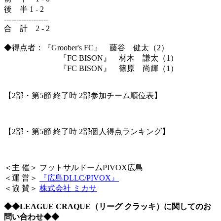
後 半 1 - 2
------------------
合 計 2 - 2
◆得点者：『Groober's FC』 藤谷 健太（2）
『FC BISON』 材木 謙太（1）
『FC BISON』 篠原 尚輝（1）
【2部・第5節 終了時 2部参加チーム順位表】
【2部・第5節 終了時 2部個人得点ランキング】
＜主 催＞ フットサルドームPIVOX広島
＜運 営＞
『広島DLLC/PIVOX』
＜協 賛＞
株式会社 ミカサ
◆◆LEAGUE CRAQUE（リーグ クラッキ）に関してのお
問い合わせ◆◆