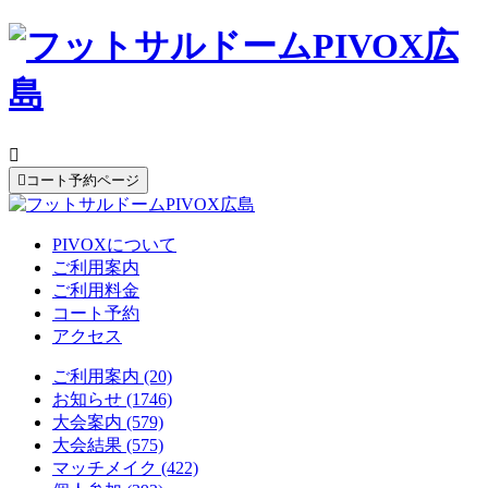


コート予約ページ
PIVOXについて
ご利用案内
ご利用料金
コート予約
アクセス
ご利用案内 (20)
お知らせ (1746)
大会案内 (579)
大会結果 (575)
マッチメイク (422)