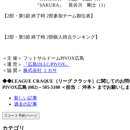
『SAKURA』 長谷川 剛士（1）
【2部・第5節 終了時 2部参加チーム順位表】
【2部・第5節 終了時 2部個人得点ランキング】
＜主 催＞ フットサルドームPIVOX広島
＜運 営＞
『広島DLLC/PIVOX』
＜協 賛＞
株式会社 ミカサ
◆◆LEAGUE CRAQUE（リーグ クラッキ）に関してのお
PIVOX広島 (082)－505-5100 ＜担当 ： 沖本＞ までお願いし
新しい記事
過去の記事

コート予約ページ
カテゴリ