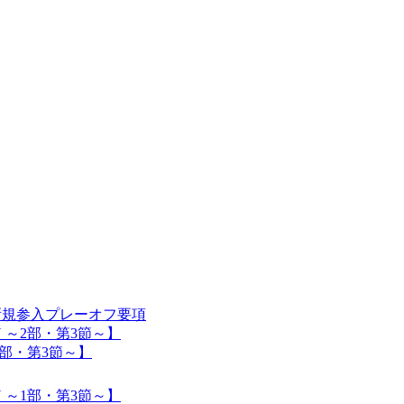
入】新規参入プレーオフ要項
SON ～2部・第3節～】
 ～1部・第3節～】
SON ～1部・第3節～】