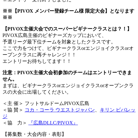
※※【PIVOX メンバー登録チーム様 限定大会】となります
※※
【PIVOX主催大会でのスーパービギナークラスとは？！】
PIVOX広島主催のビギナーズカップにおいて、
予選リーグ最下位チームを対象としたクラスです。
ここで力をつけて、ビギナークラスorエンジョイクラスorオ
ープンクラスに再チャレンジ！！
エントリーお待ちしてます！！
注意：PIVOX主催大会初参加のチームはエントリーできま
せん。
まずは、ビギナークラスorエンジョイクラスorオープンクラ
スの大会に出場してください。
＜主 催＞ フットサルドームPIVOX広島
＜協 賛＞
コカ・コーラ ウエストジャパン
、
キリン ビバレッ
ジ
＜協 力＞
『広島DLLC/PIVOX』
【募集数・大会内容・表彰】