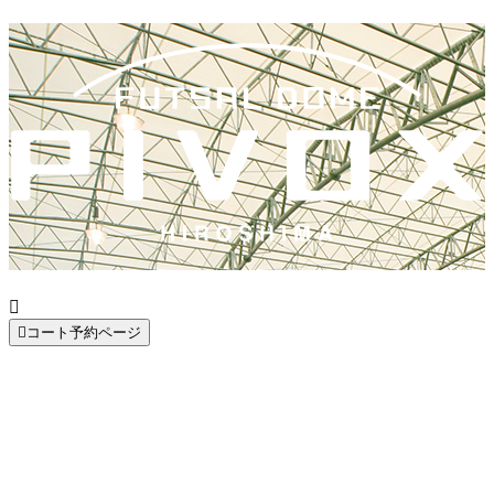


コート予約ページ