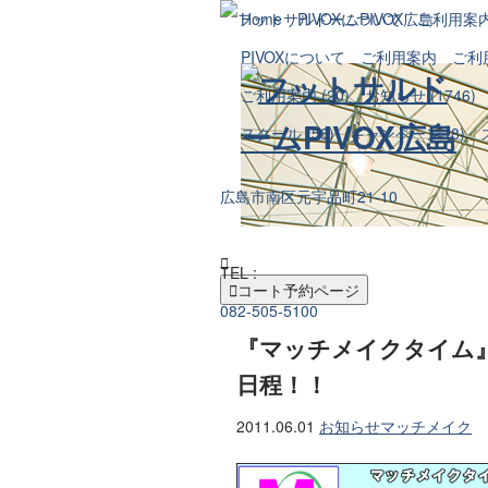
Home
PIVOXについて
ご利用案
PIVOXについて
ご利用案内
ご利
ご利用案内 (20)
お知らせ (1746)
スクール (58)
キャンペーン (8)
広島市南区元宇品町21-10

TEL :

コート予約ページ
082-505-5100
『マッチメイクタイム』
日程！！
2011.06.01
お知らせ
マッチメイク