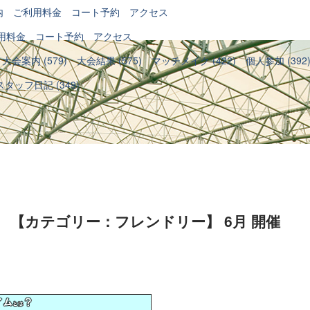
内
ご利用料金
コート予約
アクセス
用料金
コート予約
アクセス
大会案内 (579)
大会結果 (575)
マッチメイク (422)
個人参加 (392
スタッフ日記 (349)
 【カテゴリー：フレンドリー】 6月 開催