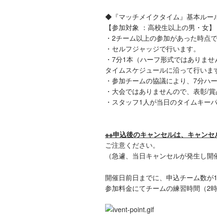
◆『マッチメイクタイム』基本ルー
【参加対象 ：高校生以上の男・女】
・2チーム以上の参加があった時点
・セルフジャッジで行います。
・7分1本（ハーフ形式ではありません
タイムスケジュールに沿って行いま
・参加チームの協議により、7分ハ
・大会ではありませんので、表彰/
・スタッフ1人が当日のタイムキーパ
※※申込後のキャンセルは、キャンセル
ご注意ください。
（急遽、当日キャンセルが発生し開
開催日前日までに、申込チーム数が
参加料金にてチームの練習時間（2