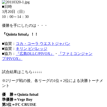
■日時
3月20日（日）
10：00～14：30
優勝を手にしたのは・・・
『Quinta futsal』！！
■協賛：
コカ・コーラ ウエストジャパン
■協賛：
キリン ビバレッジ
■協力：
『広島DLLC/PIVOX』
・
『ファミコンジャン
プ/PIVOX』
試合結果はこちら↓↓↓↓↓
※2リーグ戦の後、各リーグの1位＋2位による決勝トーナメ
ント
優 勝＝Quinta futsal
準優勝＝Vege Boy
第3位＝FC CRUISE