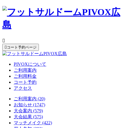


コート予約ページ
PIVOXについて
ご利用案内
ご利用料金
コート予約
アクセス
ご利用案内 (20)
お知らせ (1747)
大会案内 (579)
大会結果 (575)
マッチメイク (422)