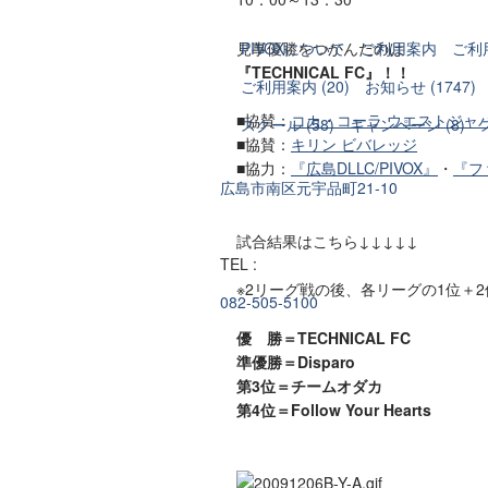
見事優勝をつかんだのは
PIVOXについて
ご利用案内
ご利
『TECHNICAL FC』！！
ご利用案内 (20)
お知らせ (1747)
■協賛：
コカ・コーラ ウエストジャ
スクール (58)
キャンペーン (8)
■協賛：
キリン ビバレッジ
■協力：
『広島DLLC/PIVOX』
・
『フ
広島市南区元宇品町21-10
試合結果はこちら↓↓↓↓↓
TEL :
※2リーグ戦の後、各リーグの1位＋
082-505-5100
優 勝＝TECHNICAL FC
準優勝＝Disparo
第3位＝チームオダカ
第4位＝Follow Your Hearts