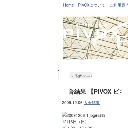
Home
PIVOXについて
ご利用案


コート予約ページ
試合結果 【PIVOX ビ
2009.12.06
大会結果
■日時
12月6日（日）
10：00～13：30