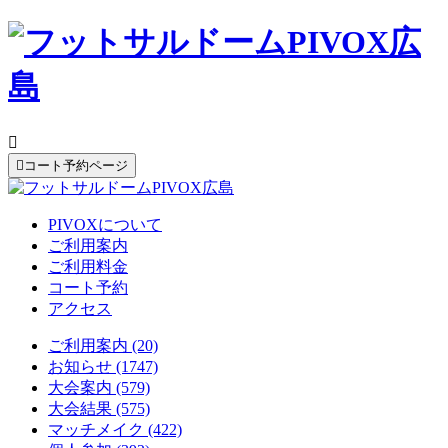


コート予約ページ
PIVOXについて
ご利用案内
ご利用料金
コート予約
アクセス
ご利用案内 (20)
お知らせ (1747)
大会案内 (579)
大会結果 (575)
マッチメイク (422)