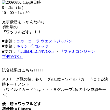
■日時
8月2日（日）
10：00～14：30
見事優勝をつかんだのは
初出場の
『ワッフルどす』！！
■協賛：
コカ・コーラ ウエストジャパン
■協賛：
キリン ビバレッジ
■協力：
『広島DLLC/PIVOX』
・
『ファミコンジャン
プ/PIVOX』
試合結果はこちら↓↓↓↓↓
※3リーグ戦の後、各リーグの1位＋ワイルドカードによる決
勝トーナメント
（ワイルドカードとは・・・各グループ2位の上位成績チー
ム）
優 勝＝ワッフルどす
準優勝＝Disparo