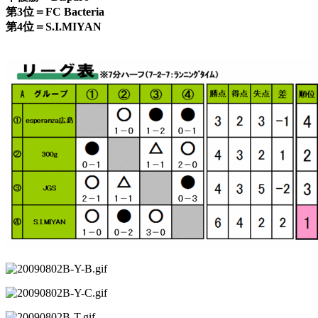
第3位＝FC Bacteria
第4位＝S.I.MIYAN