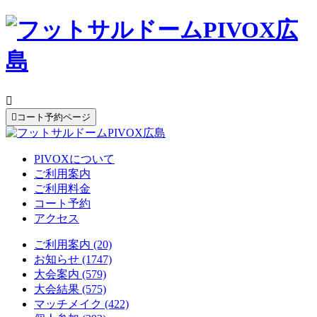


コート予約ページ
PIVOXについて
ご利用案内
ご利用料金
コート予約
アクセス
ご利用案内 (20)
お知らせ (1747)
大会案内 (579)
大会結果 (575)
マッチメイク (422)