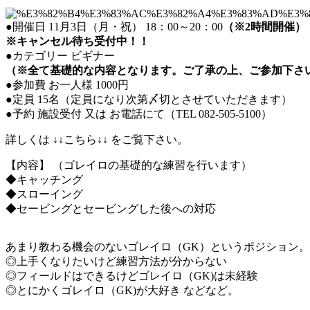
●開催日 11月3日（月・祝） 18：00～20：00
（※2時間開催）
※キャンセル待ち受付中！！
●カテゴリー ビギナー
（※全て基礎的な内容となります。ご了承の上、ご参加下さ
●参加費 お一人様 1000円
●定員 15名（定員になり次第〆切とさせていただきます）
●予約 施設受付 又は お電話にて（TEL 082-505-5100）
詳しくは ↓↓こちら↓↓ をご覧下さい。
【内容】 （ゴレイロの基礎的な練習を行います）
◆キャッチング
◆スローイング
◆セービングとセービングした後への対応
あまり教わる機会のないゴレイロ（GK）というポジション。
◎上手くなりたいけど練習方法が分からない
◎フィールドはできるけどゴレイロ（GK)は未経験
◎とにかくゴレイロ（GK)が大好き などなど。